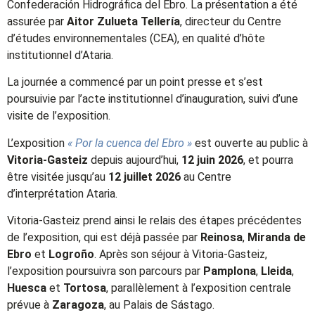
Confederación Hidrográfica del Ebro. La présentation a été
assurée par
Aitor Zulueta Tellería
, directeur du Centre
d’études environnementales (CEA), en qualité d’hôte
institutionnel d’Ataria.
La journée a commencé par un point presse et s’est
poursuivie par l’acte institutionnel d’inauguration, suivi d’une
visite de l’exposition.
L’exposition
« Por la cuenca del Ebro »
est ouverte au public à
Vitoria-Gasteiz
depuis aujourd’hui,
12 juin 2026
, et pourra
être visitée jusqu’au
12 juillet 2026
au Centre
d’interprétation Ataria.
Vitoria-Gasteiz prend ainsi le relais des étapes précédentes
de l’exposition, qui est déjà passée par
Reinosa
,
Miranda de
Ebro
et
Logroño
. Après son séjour à Vitoria-Gasteiz,
l’exposition poursuivra son parcours par
Pamplona
,
Lleida
,
Huesca
et
Tortosa
, parallèlement à l’exposition centrale
prévue à
Zaragoza
, au Palais de Sástago.