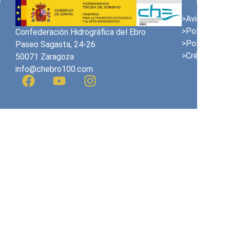
>Avis juridiqu
>Politique en
Confederación Hidrográfica del Ebro
>Politique de
Paseo Sagasta, 24-26
>Crédits
50071 Zaragoza
info@chebro100.com