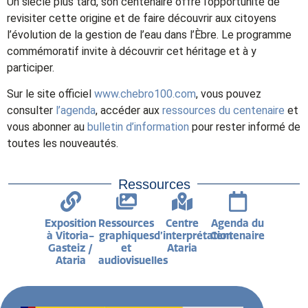
Un siècle plus tard, son centenaire offre l’opportunité de
revisiter cette origine et de faire découvrir aux citoyens
l’évolution de la gestion de l’eau dans l’Èbre. Le programme
commémoratif invite à découvrir cet héritage et à y
participer.
Sur le site officiel
www.chebro100.com
, vous pouvez
consulter
l’agenda
, accéder aux
ressources du centenaire
et
vous abonner au
bulletin d’information
pour rester informé de
toutes les nouveautés.
Ressources
Exposition
Ressources
Centre
Agenda du
à Vitoria-
graphiques
d’interprétation
Centenaire
Gasteiz /
et
Ataria
Ataria
audiovisuelles