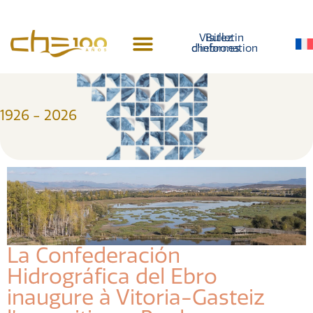
contenu
principal
Visitez
Bulletin
d'information
chebro.es
Histoire du centenaire
1926 - 2026
La Confederación
Hidrográfica del Ebro
inaugure à Vitoria-Gasteiz