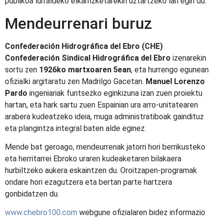
publikoa lurraldeko elkarrizketarekin uztartzeko lan egin du.
Mendeurrenari buruz
Confederación Hidrográfica del Ebro (CHE)
Confederación Sindical Hidrográfica del Ebro
izenarekin
sortu zen
1926ko martxoaren 5ean
, eta hurrengo egunean
ofizialki argitaratu zen Madrilgo Gacetan.
Manuel Lorenzo
Pardo
ingeniariak funtsezko eginkizuna izan zuen proiektu
hartan, eta hark sartu zuen Espainian ura arro-unitatearen
arabera kudeatzeko ideia, muga administratiboak gaindituz
eta plangintza integral baten alde eginez.
Mende bat geroago, mendeurrenak jatorri hori berrikusteko
eta herritarrei Ebroko uraren kudeaketaren bilakaera
hurbiltzeko aukera eskaintzen du. Oroitzapen-programak
ondare hori ezagutzera eta bertan parte hartzera
gonbidatzen du.
www.chebro100.com
webgune ofizialaren bidez informazio