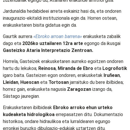
zuzendariak egingo du, Atariaren erakunde anfitrioi gisa.
Jardunaldia hedabideei arreta eskainiz hasi da, eta ondoren
inaugurazio-ekitaldi instituzionala egin da. Horren ostean,
erakusketaren bisita gidatua egin da.
Gaurtik aurrera
«Ebroko arroan barrena»
erakusketa zabalik
dago eta
2026ko uztailaren 12ra arte
egongo da ikusgai
Gasteizko Ataria Interpretazio Zentroan.
Horrela, Gasteizek erakusketaren aurreko egoitzen ondoren
hartu du lekukoa;
Reinosa
,
Miranda de Ebro
eta
Logroñotik
igaro baita. Gasteizen egon ondoren, erakusketak
Iruñean
,
Lleidan
,
Huescan
eta
Tortosan
jarraituko du bere ibilbidea;
horrez gain, erakusketa nagusia
Zaragozan
izango da,
Sástago jauregian.
Erakusketaren ibilbideak
Ebroko arroko ehun urteko
kudeaketa hidrologikoa
errepasatzen ditu. Dokumentazio
historikoa, ondare hidraulikoa eta lurraldearen egungo
erronkei buruzko dibulgazio-edukiak uztartzen ditu.