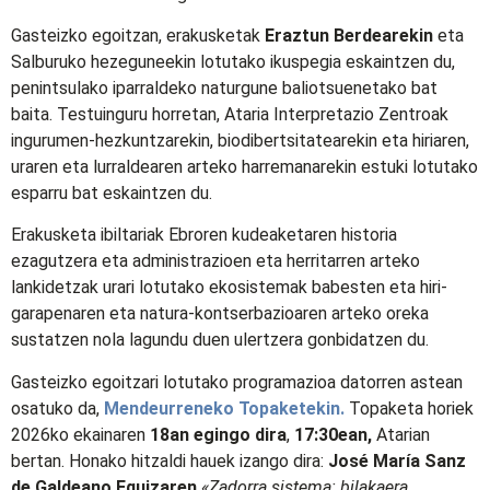
Gasteizko egoitzan, erakusketak
Eraztun Berdearekin
eta
Salburuko hezeguneekin lotutako ikuspegia eskaintzen du,
penintsulako iparraldeko naturgune baliotsuenetako bat
baita. Testuinguru horretan, Ataria Interpretazio Zentroak
ingurumen-hezkuntzarekin, biodibertsitatearekin eta hiriaren,
uraren eta lurraldearen arteko harremanarekin estuki lotutako
esparru bat eskaintzen du.
Erakusketa ibiltariak Ebroren kudeaketaren historia
ezagutzera eta administrazioen eta herritarren arteko
lankidetzak urari lotutako ekosistemak babesten eta hiri-
garapenaren eta natura-kontserbazioaren arteko oreka
sustatzen nola lagundu duen ulertzera gonbidatzen du.
Gasteizko egoitzari lotutako programazioa datorren astean
osatuko da,
Mendeurreneko Topaketekin.
Topaketa horiek
2026ko ekainaren
18an egingo dira
,
17:30ean,
Atarian
bertan. Honako hitzaldi hauek izango dira:
José María Sanz
de Galdeano Equizaren
«Zadorra sistema: bilakaera,