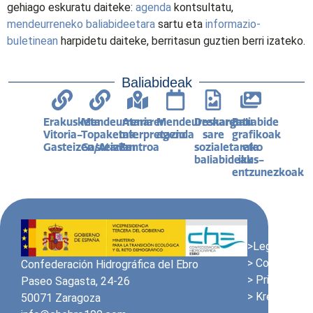
gehiago eskuratu daiteke:
agenda
kontsultatu,
mendeurreneko baliabideetara
sartu eta
informazio-
buletinean
harpidetu daiteke, berritasun guztien berri izateko.
Baliabideak
Erakusketa
Mendeurrenaren
Ataria
Mendeurrenaren
Deskargatu
Baliabide
Vitoria-
Topaketak
Interpretazio
agenda
sare
grafikoak
Gasteizen/Atarian
Gasteizen
Zentroa
sozialetarako
eta
baliabideak
ikus-
entzunezkoak
>Lege Oharra
> Cookien pol
Confederación Hidrográfica del Ebro
> Pribatutasu
Paseo Sagasta, 24-26
> Kredituak
50071 Zaragoza