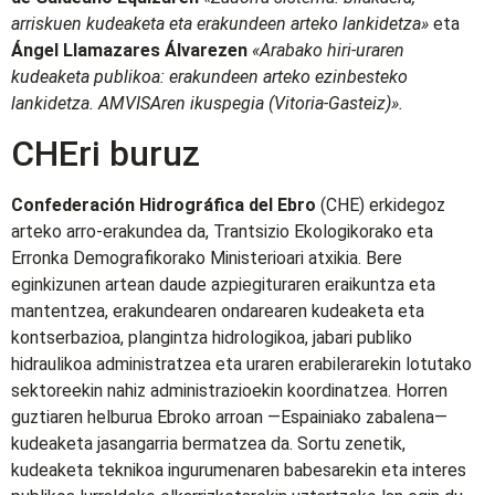
arriskuen kudeaketa eta erakundeen arteko lankidetza»
eta
Ángel Llamazares Álvarezen
«Arabako hiri-uraren
kudeaketa publikoa: erakundeen arteko ezinbesteko
lankidetza. AMVISAren ikuspegia (Vitoria-Gasteiz)».
CHEri buruz
Confederación Hidrográfica del Ebro
(CHE) erkidegoz
arteko arro-erakundea da, Trantsizio Ekologikorako eta
Erronka Demografikorako Ministerioari atxikia. Bere
eginkizunen artean daude azpiegituraren eraikuntza eta
mantentzea, erakundearen ondarearen kudeaketa eta
kontserbazioa, plangintza hidrologikoa, jabari publiko
hidraulikoa administratzea eta uraren erabilerarekin lotutako
sektoreekin nahiz administrazioekin koordinatzea. Horren
guztiaren helburua Ebroko arroan —Espainiako zabalena—
kudeaketa jasangarria bermatzea da. Sortu zenetik,
kudeaketa teknikoa ingurumenaren babesarekin eta interes