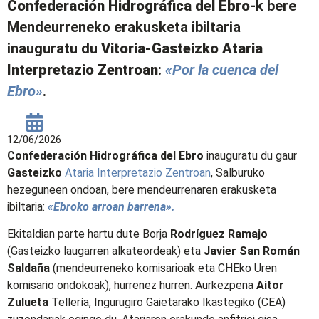
Confederación Hidrográfica del Ebro
-k bere
Mendeurreneko erakusketa ibiltaria
inauguratu du
Vitoria-Gasteizko
Ataria
Interpretazio Zentroan
:
«Por la cuenca del
Ebro»
.
12/06/2026
Confederación Hidrográfica del Ebro
inauguratu du gaur
Gasteizko
Ataria Interpretazio Zentroan
, Salburuko
hezeguneen ondoan, bere mendeurrenaren erakusketa
ibiltaria:
«Ebroko arroan barrena».
Ekitaldian parte hartu dute Borja
Rodríguez Ramajo
(Gasteizko laugarren alkateordeak) eta
Javier San Román
Saldaña
(mendeurreneko komisarioak eta CHEko Uren
komisario ondokoak), hurrenez hurren. Aurkezpena
Aitor
Zulueta
Tellería, Ingurugiro Gaietarako Ikastegiko (CEA)