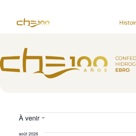
contenu
principal
Histoi
À venir
Sélectionnez
une
août 2026
date.