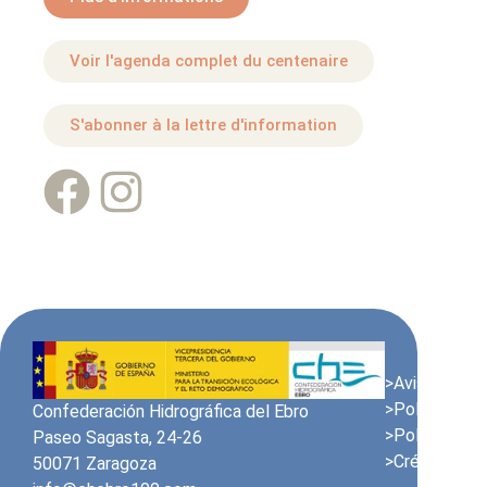
Voir l'agenda complet du centenaire
S'abonner à la lettre d'information
>Avis juridiqu
>Politique en
Confederación Hidrográfica del Ebro
>Politique de
Paseo Sagasta, 24-26
>Crédits
50071 Zaragoza