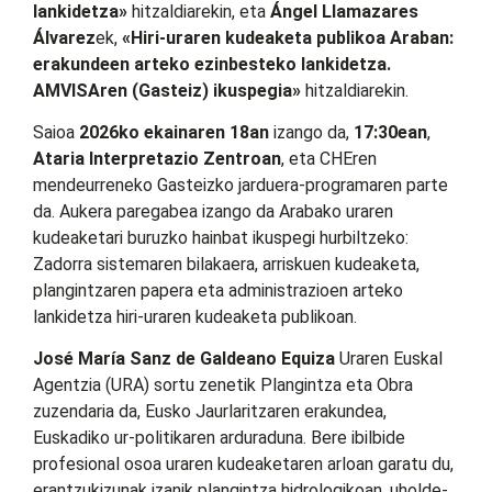
lankidetza»
hitzaldiarekin, eta
Ángel Llamazares
Álvarez
ek,
«Hiri-uraren kudeaketa publikoa Araban:
erakundeen arteko ezinbesteko lankidetza.
AMVISAren (Gasteiz) ikuspegia»
hitzaldiarekin.
Saioa
2026ko ekainaren 18an
izango da,
17:30ean
,
Ataria Interpretazio Zentroan
, eta CHEren
mendeurreneko Gasteizko jarduera-programaren parte
da. Aukera paregabea izango da Arabako uraren
kudeaketari buruzko hainbat ikuspegi hurbiltzeko:
Zadorra sistemaren bilakaera, arriskuen kudeaketa,
plangintzaren papera eta administrazioen arteko
lankidetza hiri-uraren kudeaketa publikoan.
José María Sanz de Galdeano Equiza
Uraren Euskal
Agentzia (URA) sortu zenetik Plangintza eta Obra
zuzendaria da, Eusko Jaurlaritzaren erakundea,
Euskadiko ur-politikaren arduraduna. Bere ibilbide
profesional osoa uraren kudeaketaren arloan garatu du,
erantzukizunak izanik plangintza hidrologikoan, uholde-