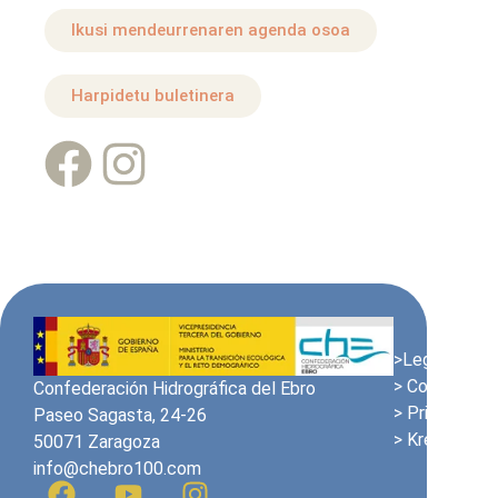
Ikusi mendeurrenaren agenda osoa
Harpidetu buletinera
>Lege Oharra
> Cookien pol
Confederación Hidrográfica del Ebro
> Pribatutasu
Paseo Sagasta, 24-26
> Kredituak
50071 Zaragoza
info@chebro100.com