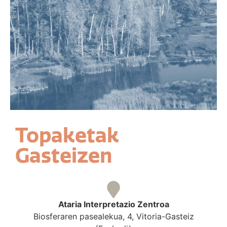
Topaketak
Gasteizen
Ataria Interpretazio Zentroa
Biosferaren pasealekua, 4, Vitoria-Gasteiz