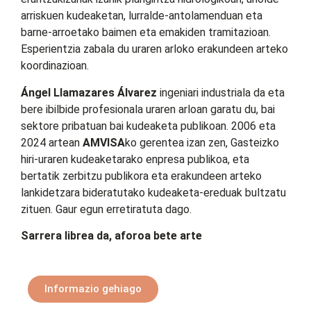
arriskuen kudeaketan, lurralde-antolamenduan eta
barne-arroetako baimen eta emakiden tramitazioan.
Esperientzia zabala du uraren arloko erakundeen arteko
koordinazioan.
Ángel Llamazares Álvarez
ingeniari industriala da eta
bere ibilbide profesionala uraren arloan garatu du, bai
sektore pribatuan bai kudeaketa publikoan. 2006 eta
2024 artean
AMVISA
ko gerentea izan zen, Gasteizko
hiri-uraren kudeaketarako enpresa publikoa, eta
bertatik zerbitzu publikora eta erakundeen arteko
lankidetzara bideratutako kudeaketa-ereduak bultzatu
zituen. Gaur egun erretiratuta dago.
Sarrera librea da, aforoa bete arte
Informazio gehiago