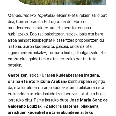
Mendeurreneko Topaketak
elkarrizketa irekien ziklo bat
dira, Confederación Hidrográfica del Ebroren
mendeurrena lurraldeetara eta herritarrengana
hurbiltzeko. Egoitza bakoitzean, saioak ibaia eta bere
arroa hainbat ikuspegitatik aztertzea proposatzen du —
historia, uraren kudeaketa, paisaia, ondarea eta
ingurumen-erronkak—, formatu hurbil, dibulgatzaile eta
entzuteko, galdetzeko eta ulertzeko pentsatuta
batekin.
Gasteizen
, saioa
«Uraren kudeaketaren iragana,
oraina eta etorkizuna Araban»
izenburupean egingo
da, eta lurraldeari, uraren kudeaketaren bilakaerari eta
erakundeen arteko lankidetzari bereziki lotutako bi gai
jorratuko ditu. Parte hartuko dute
José María Sanz de
Galdeano Equiza
k,
«Zadorra sistema: bilakaera,
arriskuen kudeaketa eta erakundeen arteko