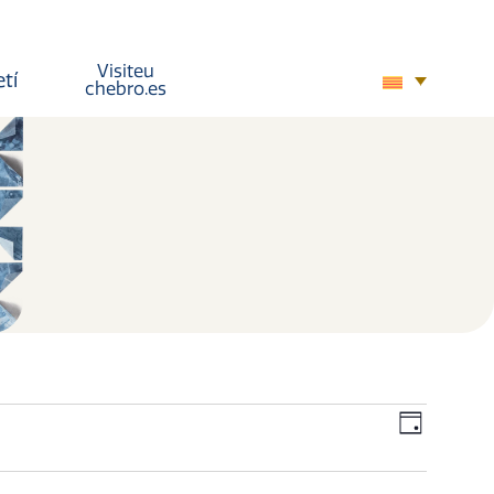
Visiteu
etí
chebro.es
Viste
Nave
Dia
de
de