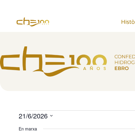
contingut
Histò
21/6/2026
Selecciona
una
En marxa
data.