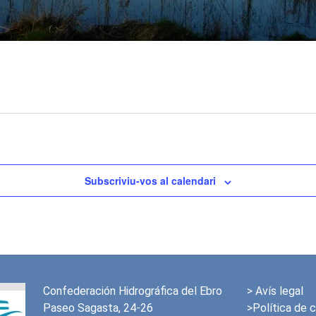
Subscriviu-vos al calendari
Confederación Hidrográfica del Ebro
>
Avís legal
Paseo Sagasta, 24-26
>Política de 