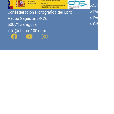
>Avís Legal
> Política de
Confederación Hidrográfica del Ebro
> Política de
Paseo Sagasta, 24-26
> Crèdits
50071 Zaragoza
info@chebro100.com