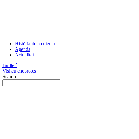
Història del centenari
Agenda
Actualitat
Butlletí
Visiteu chebro.es
Search