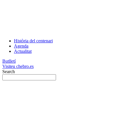
Història del centenari
Agenda
Actualitat
Butlletí
Visiteu chebro.es
Search