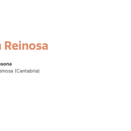
 Reinosa
asona
Reinosa (Cantabria)