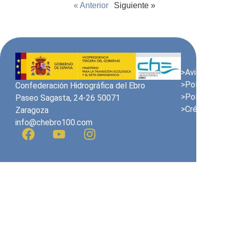
« Anterior
Siguiente »
>Aviso Legal
>Política de 
Confederación Hidrográfica del Ebro
>Política de 
Paseo Sagasta, 24-26 50071
>Créditos
Zaragoza
info@chebro100.com