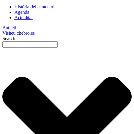
Història del centenari
Agenda
Actualitat
Butlletí
Visiteu chebro.es
Search