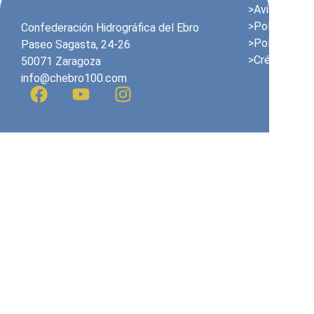
>Avis juridiqu
>Politique en
Confederación Hidrográfica del Ebro
>Politique de
Paseo Sagasta, 24-26
>Crédits
50071 Zaragoza
info@chebro100.com