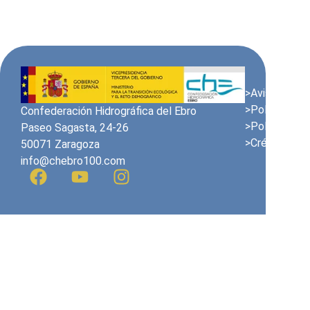
>Avis juridiqu
>Politique en
Confederación Hidrográfica del Ebro
>Politique de
Paseo Sagasta, 24-26
>Crédits
50071 Zaragoza
info@chebro100.com