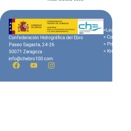
>Lege Oharra
> Cookien pol
Confederación Hidrográfica del Ebro
> Pribatutasu
Paseo Sagasta, 24-26
> Kredituak
50071 Zaragoza
info@chebro100.com