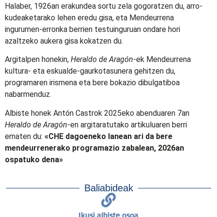
Halaber, 1926an erakundea sortu zela gogoratzen du, arro-
kudeaketarako lehen eredu gisa, eta Mendeurrena
ingurumen-erronka berrien testuinguruan ondare hori
azaltzeko aukera gisa kokatzen du.
Argitalpen honekin,
Heraldo de Aragón
-ek Mendeurrena
kultura- eta eskualde-gaurkotasunera gehitzen du,
programaren irismena eta bere bokazio dibulgatiboa
nabarmenduz.
Albiste honek Antón Castrok 2025eko abenduaren 7an
Heraldo de Aragón
-en argitaratutako artikuluaren berri
ematen du:
«CHE dagoeneko lanean ari da bere
mendeurrenerako programazio zabalean, 2026an
ospatuko dena»
Baliabideak
Ikusi albiste osoa