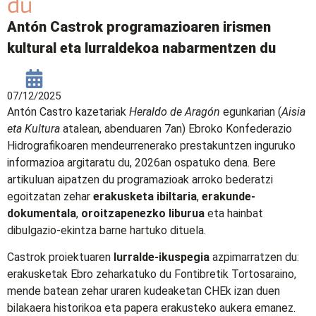
du
Antón Castrok programazioaren irismen
kultural eta lurraldekoa nabarmentzen du
07/12/2025
Antón Castro kazetariak
Heraldo de Aragón
egunkarian (
Aisia
eta Kultura
atalean, abenduaren 7an) Ebroko Konfederazio
Hidrografikoaren mendeurrenerako prestakuntzen inguruko
informazioa argitaratu du, 2026an ospatuko dena. Bere
artikuluan aipatzen du programazioak arroko bederatzi
egoitzatan zehar
erakusketa ibiltaria
,
erakunde-
dokumentala
,
oroitzapenezko liburua
eta hainbat
dibulgazio-ekintza barne hartuko dituela.
Castrok proiektuaren
lurralde-ikuspegia
azpimarratzen du:
erakusketak Ebro zeharkatuko du Fontibretik Tortosaraino,
mende batean zehar uraren kudeaketan CHEk izan duen
bilakaera historikoa eta papera erakusteko aukera emanez.