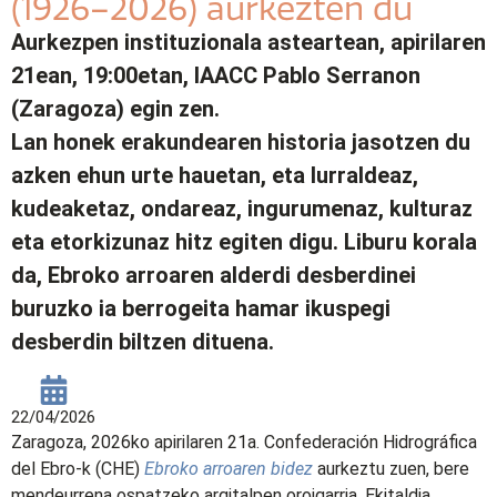
(1926–2026) aurkezten du
Aurkezpen instituzionala asteartean, apirilaren
21ean, 19:00etan, IAACC Pablo Serranon
(Zaragoza) egin zen.
Lan honek erakundearen historia jasotzen du
azken ehun urte hauetan, eta lurraldeaz,
kudeaketaz, ondareaz, ingurumenaz, kulturaz
eta etorkizunaz hitz egiten digu. Liburu korala
da, Ebroko arroaren alderdi desberdinei
buruzko ia berrogeita hamar ikuspegi
desberdin biltzen dituena.
22/04/2026
Zaragoza, 2026ko apirilaren 21a. Confederación Hidrográfica
del Ebro-k (CHE)
Ebroko arroaren bidez
aurkeztu zuen, bere
mendeurrena ospatzeko argitalpen oroigarria. Ekitaldia