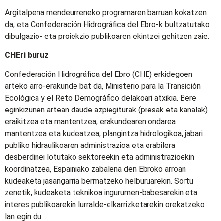
Argitalpena mendeurreneko programaren barruan kokatzen
da, eta Confederación Hidrográfica del Ebro-k bultzatutako
dibulgazio- eta proiekzio publikoaren ekintzei gehitzen zaie.
CHEri buruz
Confederación Hidrográfica del Ebro (CHE) erkidegoen
arteko arro-erakunde bat da, Ministerio para la Transición
Ecológica y el Reto Demográfico delakoari atxikia. Bere
eginkizunen artean daude azpiegiturak (presak eta kanalak)
eraikitzea eta mantentzea, erakundearen ondarea
mantentzea eta kudeatzea, plangintza hidrologikoa, jabari
publiko hidraulikoaren administrazioa eta erabilera
desberdinei lotutako sektoreekin eta administrazioekin
koordinatzea, Espainiako zabalena den Ebroko arroan
kudeaketa jasangarria bermatzeko helburuarekin. Sortu
zenetik, kudeaketa teknikoa ingurumen-babesarekin eta
interes publikoarekin lurralde-elkarrizketarekin orekatzeko
lan egin du.