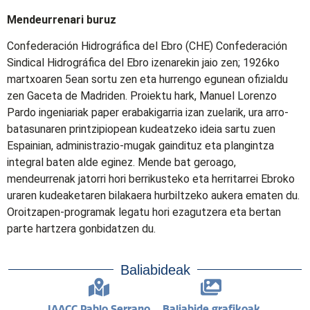
Mendeurrenari buruz
Confederación Hidrográfica del Ebro (CHE) Confederación
Sindical Hidrográfica del Ebro izenarekin jaio zen; 1926ko
martxoaren 5ean sortu zen eta hurrengo egunean ofizialdu
zen Gaceta de Madriden. Proiektu hark, Manuel Lorenzo
Pardo ingeniariak paper erabakigarria izan zuelarik, ura arro-
batasunaren printzipiopean kudeatzeko ideia sartu zuen
Espainian, administrazio-mugak gaindituz eta plangintza
integral baten alde eginez. Mende bat geroago,
mendeurrenak jatorri hori berrikusteko eta herritarrei Ebroko
uraren kudeaketaren bilakaera hurbiltzeko aukera ematen du.
Oroitzapen-programak legatu hori ezagutzera eta bertan
parte hartzera gonbidatzen du.
Baliabideak
IAACC Pablo Serrano
Baliabide grafikoak