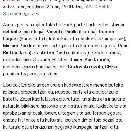
asteartean, apirilaren 21ean, 19:00etan,
IAACC Pablo
Serrano
n egin zen.
Aurkezpenean egileetako batzuek parte hartu zuten:
Javier
del Valle
(hidrologia);
Vicente Pinilla
(historia);
Ramón
Lúquez
(kudeaketa hidrologikoa eta obrak eta azpiegiturak);
Miriam Pardos
(ibaien, urtegien eta akuiferoen egoera)
Pilar
Biel
(ondarea) eta
Antón Castro
(kultura), zeinak, gainera,
ekitaldia aurkeztu zuen. Halaber,
Javier San Román
,
mendeurreneko komisarioa, eta
Carlos Arrazola
, CHEko
presidentea, ere aritu ziren.
Liburuak Ebroko arroan uraren kudeaketaren mende bateko
ibilbidea proposatzen du, ikuspegi anitz eta dibulgatzaile
batetik. Zazpi kapitulutan egituratuta, lurraldea eta ingurune
naturala, bilakaera historiko eta instituzionala, kudeaketa eta
aprobetxamenduak, ibaien, urtegien eta akuiferoen egoera,
ondare historiko eta kulturala, ibaiaren dimentsio sozial eta
kulturala eta etorkizunari begirako ikuspegia lantzen ditu.