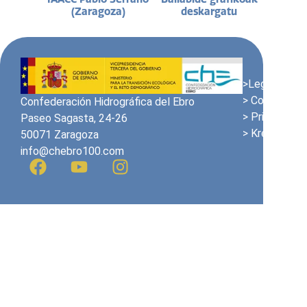
(Zaragoza)
deskargatu
>Lege Oharra
> Cookien pol
Confederación Hidrográfica del Ebro
> Pribatutasu
Paseo Sagasta, 24-26
> Kredituak
50071 Zaragoza
info@chebro100.com