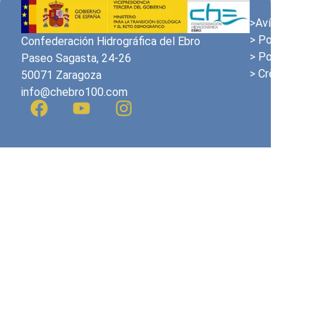
>Avís Legal
> Política de
Confederación Hidrográfica del Ebro
> Política de
Paseo Sagasta, 24-26
> Crèdits
50071 Zaragoza
info@chebro100.com