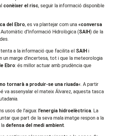
al
conèixer el risc
, seguir la informació disponible
ca del Ebro
, es va plantejar com una
«conversa
a Automàtic d’Informació Hidrològica (
SAIH
) de la
udes.
atenta a la informació que facilita el
SAIH
i
 un marge d’incertesa, tot i que la meteorologia
de Ebro
: és millor actuar amb prudència que
no tornarà a produir-se una riuada
«. A partir
bé va assenyalar el mateix Álvarez, aquesta tasca
utadania.
ns usos de l’aigua:
l’
energia hidroelèctrica
. La
puntar que part de la seva mala imatge respon a la
 la
defensa del medi ambient
.