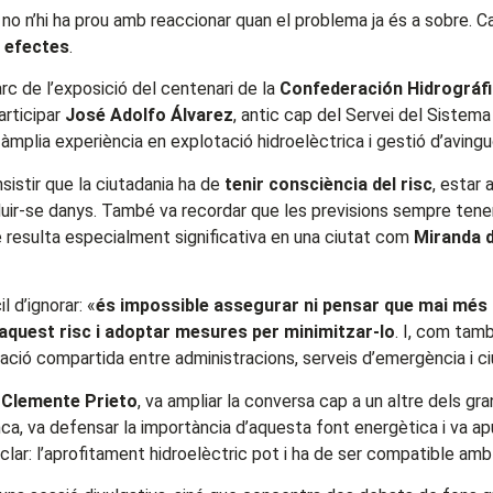
, no n’hi ha prou amb reaccionar quan el problema ja és a sobre. C
s efectes
.
rc de l’exposició del centenari de la
Confederación Hidrográfi
articipar
José Adolfo Álvarez
, antic cap del Servei del Sistem
àmplia experiència en explotació hidroelèctrica i gestió d’aving
sistir que la ciutadania ha de
tenir consciència del risc
, estar 
duir-se danys. També va recordar que les previsions sempre tenen
e resulta especialment significativa en una ciutat com
Miranda 
l d’ignorar: «
és impossible assegurar ni pensar que mai més 
aquest risc i adoptar mesures per minimitzar-lo
. I, com tam
oració compartida entre administracions, serveis d’emergència i ci
r
Clemente Prieto
, va ampliar la conversa cap a un altre dels gra
nca, va defensar la importància d’aquesta font energètica i va a
 clar: l’aprofitament hidroelèctric pot i ha de ser compatible amb