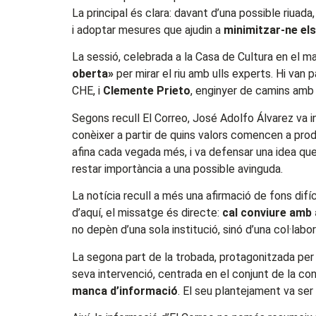
La principal és clara: davant d’una possible riuada
i adoptar mesures que ajudin a
minimitzar-ne el
La sessió, celebrada a la Casa de Cultura en el ma
oberta»
per mirar el riu amb ulls experts. Hi van p
CHE, i
Clemente Prieto
, enginyer de camins amb 
Segons recull El Correo, José Adolfo Álvarez va in
conèixer a partir de quins valors comencen a pro
afina cada vegada més, i va defensar una idea qu
restar importància a una possible avinguda.
La notícia recull a més una afirmació de fons difíci
d’aquí, el missatge és directe:
cal conviure amb 
no depèn d’una sola institució, sinó d’una col·lab
La segona part de la trobada, protagonitzada pe
seva intervenció, centrada en el conjunt de la co
manca d’informació
. El seu plantejament va ser