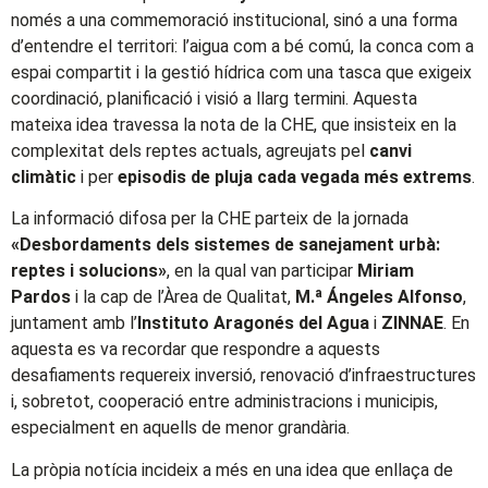
només a una commemoració institucional, sinó a una forma
d’entendre el territori: l’aigua com a bé comú, la conca com a
espai compartit i la gestió hídrica com una tasca que exigeix
coordinació, planificació i visió a llarg termini. Aquesta
mateixa idea travessa la nota de la CHE, que insisteix en la
complexitat dels reptes actuals, agreujats pel
canvi
climàtic
i per
episodis de pluja cada vegada més extrems
.
La informació difosa per la CHE parteix de la jornada
«Desbordaments dels sistemes de sanejament urbà:
reptes i solucions»
, en la qual van participar
Miriam
Pardos
i la cap de l’Àrea de Qualitat,
M.ª Ángeles Alfonso
,
juntament amb l’
Instituto Aragonés del Agua
i
ZINNAE
. En
aquesta es va recordar que respondre a aquests
desafiaments requereix inversió, renovació d’infraestructures
i, sobretot, cooperació entre administracions i municipis,
especialment en aquells de menor grandària.
La pròpia notícia incideix a més en una idea que enllaça de