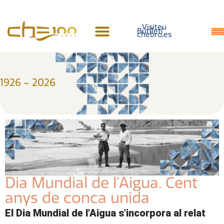
contingut
Visiteu
Butlletí
chebro.es
Història del centenari
1926 – 2026
Dia Mundial de l’Aigua. Cent
anys de conca unida
El Dia Mundial de l’Aigua s’incorpora al relat