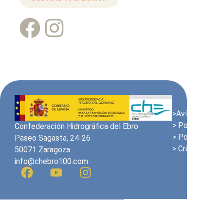
>Avís Legal
> Política de
Confederación Hidrográfica del Ebro
> Política de
Paseo Sagasta, 24-26
> Crèdits
50071 Zaragoza
info@chebro100.com