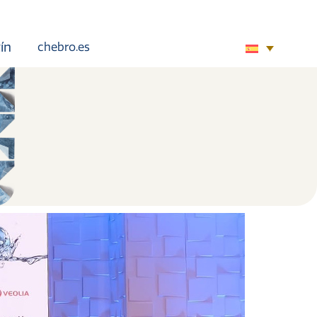
ín
chebro.es