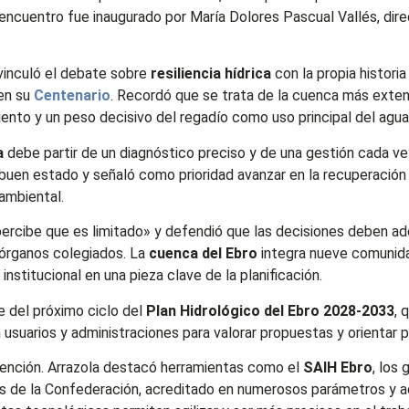
El encuentro fue inaugurado por María Dolores Pascual Vallés, dir
 vinculó el debate sobre
resiliencia hídrica
con la propia historia
en su
Centenario
. Recordó que se trata de la cuenca más exten
ento y un peso decisivo del regadío como uso principal del agua
a
debe partir de un diagnóstico preciso y de una gestión cada ve
 buen estado y señaló como prioridad avanzar en la recuperació
ambiental.
ercibe que es limitado» y defendió que las decisiones deben ad
y órganos colegiados. La
cuenca del Ebro
integra nueve comunida
institucional en una pieza clave de la planificación.
e del próximo ciclo del
Plan Hidrológico del Ebro 2028-2033
, 
usuarios y administraciones para valorar propuestas y orientar p
rvención. Arrazola destacó herramientas como el
SAIH Ebro
, los
uas de la Confederación, acreditado en numerosos parámetros y 