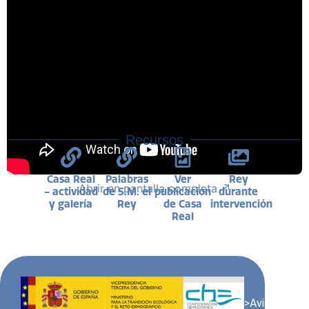
Recursos
Casa Real
Palabras
Ver
Rey
Abrir en pantalla completa ↗
- actividad
de S.M. el
publicación
durante
y galería
Rey
de Casa
intervención
Real
>Aviso Legal