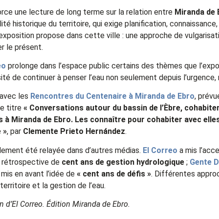
orce une lecture de long terme sur la relation entre
Miranda de 
 historique du territoire, qui exige planification, connaissanc
exposition propose dans cette ville : une approche de vulgarisa
r le présent.
eo
prolonge dans l’espace public certains des thèmes que l’exposi
ssité de continuer à penser l’eau non seulement depuis l’urgence, 
 avec les
Rencontres du Centenaire à Miranda de Ebro
, prévu
le titre
« Conversations autour du bassin de l’Èbre, cohabiter 
s à Miranda de Ebro. Les connaître pour cohabiter avec elles
 »
, par
Clemente Prieto Hernández
.
galement été relayée dans d’autres médias.
El Correo
a mis l’acce
a rétrospective de
cent ans de gestion hydrologique
;
Gente D
 mis en avant l’idée de
« cent ans de défis »
. Différentes appro
erritoire et la gestion de l’eau.
on d’El Correo. Édition Miranda de Ebro.