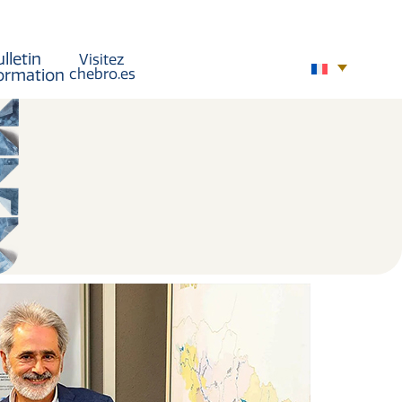
lletin
Visitez
formation
chebro.es