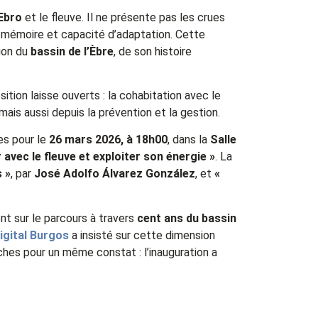
Ebro
et le fleuve. Il ne présente pas les crues
e, mémoire et capacité d’adaptation. Cette
tion du
bassin de l’Èbre
, de son histoire
tion laisse ouverts : la cohabitation avec le
mais aussi depuis la prévention et la gestion.
es pour le
26 mars 2026, à 18h00
, dans la
Salle
avec le fleuve et exploiter son énergie »
. La
 »
, par
José Adolfo Álvarez González
, et
«
nt sur le parcours à travers
cent ans du bassin
igital Burgos
a insisté sur cette dimension
ches pour un même constat : l’inauguration a