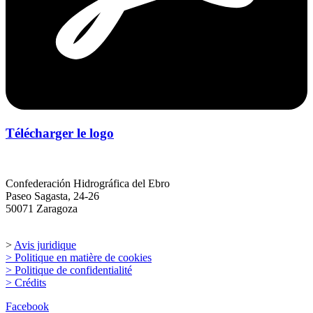
Télécharger le logo
Confederación Hidrográfica del Ebro
Paseo Sagasta, 24-26
50071 Zaragoza
info@chebro100.com
>
Avis juridique
> Politique en matière de cookies
> Politique de confidentialité
> Crédits
Facebook