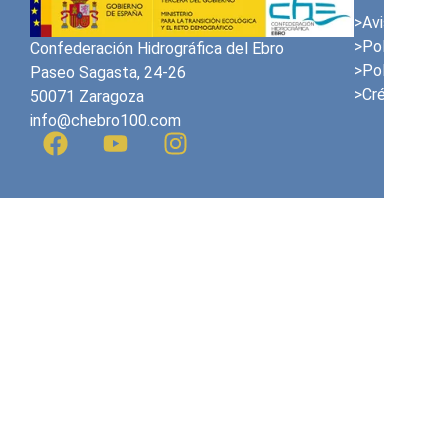
>Avis juridiqu
>Politique en
Confederación Hidrográfica del Ebro
>Politique de
Paseo Sagasta, 24-26
>Crédits
50071 Zaragoza
info@chebro100.com