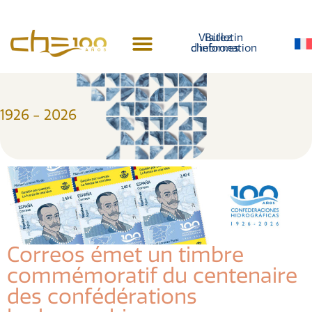
contenu
principal
Visitez
Bulletin
d'information
chebro.es
Histoire du centenaire
1926 - 2026
Correos émet un timbre
commémoratif du centenaire
des confédérations