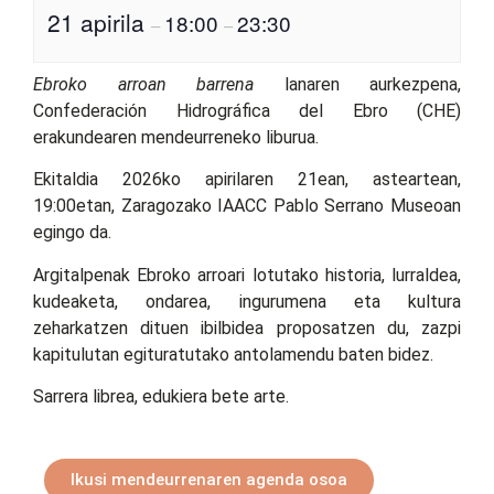
21 apirila
18:00
23:30
–
–
Ebroko arroan barrena
lanaren aurkezpena,
Confederación Hidrográfica del Ebro (CHE)
erakundearen mendeurreneko liburua.
Ekitaldia 2026ko apirilaren 21ean, asteartean,
19:00etan, Zaragozako IAACC Pablo Serrano Museoan
egingo da.
Argitalpenak Ebroko arroari lotutako historia, lurraldea,
kudeaketa, ondarea, ingurumena eta kultura
zeharkatzen dituen ibilbidea proposatzen du, zazpi
kapitulutan egituratutako antolamendu baten bidez.
Sarrera librea, edukiera bete arte.
Ikusi mendeurrenaren agenda osoa