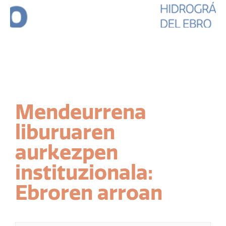
Mendeurrena
liburuaren
aurkezpen
instituzionala:
Ebroren arroan