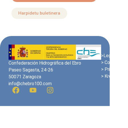
Harpidetu buletinera
>Lege Oharra
> Cookien pol
Confederación Hidrográfica del Ebro
> Pribatutasu
Paseo Sagasta, 24-26
> Kredituak
50071 Zaragoza
info@chebro100.com