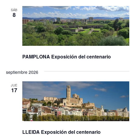
vis
de
SÁB
Ev
8
PAMPLONA Exposición del centenario
septiembre 2026
JUE
17
LLEIDA Exposición del centenario